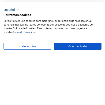
español
14
Resultado(s) em
Mexico
Utilizamos cookies
Este sitio web usa cookies para mejorar su experiencia en la navegación. Al
continuar navegando, usted concuerda con el uso de cookies de acuerdo con
nuestra Política de Cookies. Para obtener más informaciones, ingrese a
VITAMÁS AGUASCALIENTES S.A. DE C.V
nuestro
Aviso de Privacidad
.
AGUASCALIENTES, AGUASCALIENTES, México
Ubicación:
Av. Julio Díaz Torre, 201. Ciudad Industrial
Preferencias
Aceptar todo
Teléfonos:
(449) 971-0617
Site
RENOVADO DE LLANTAS SPRL DE C.V.
BAJA CALIFORNIA, BAJA CALIFORNIA, México
Ubicación:
Av. Tehuantepec, 21, Col. González Ortega, Mexicali
Teléfonos:
(686) 562-7858