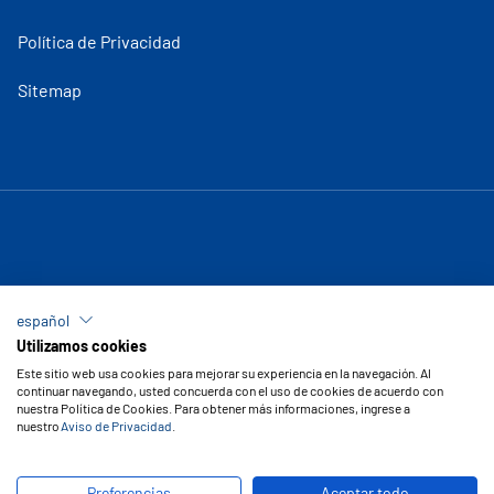
Política de Privacidad
Sitemap
español
Utilizamos cookies
Este sitio web usa cookies para mejorar su experiencia en la navegación. Al
continuar navegando, usted concuerda con el uso de cookies de acuerdo con
nuestra Política de Cookies. Para obtener más informaciones, ingrese a
nuestro
Aviso de Privacidad
.
Copyright © 2026 Vipal Cauchos
Preferencias
Aceptar todo