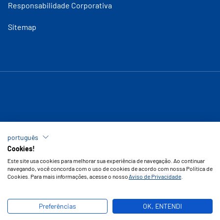
Responsabilidade Corporativa
Sitemap
português
Cookies!
Este site usa cookies para melhorar sua experiência de navegação. Ao continuar
navegando, você concorda com o uso de cookies de acordo com nossa Política de
Cookies. Para mais informações, acesse o nosso
Aviso de Privacidade
.
Copyright © 2026 Vipal Borrachas
Preferências
OK, ENTENDI