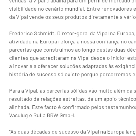
vendas, a Vipal trabalha para um perfil de mercado d
visibilidade no cenário mundial. Entre renovadores e
da Vipal vende os seus produtos diretamente a vários
Frederico Schmidt, Diretor-geral da Vipal na Europ
atividade na Europa reforça a nossa confiança no ca
parcerias que construímos ao longo destas duas dé
clientes que acreditaram na Vipal desde o início; e
a inovar e a oferecer soluções adaptadas às exigên
história de sucesso só existe porque percorremos e
Para a Vipal, as parcerias sólidas vão muito além da 
resultado de relações estreitas, de um apoio técnic
alinhada. Este facto é confirmado pelos testemunho
Vaculug e RuLa BRW GmbH.
“As duas décadas de sucesso da Vipal na Europa lan