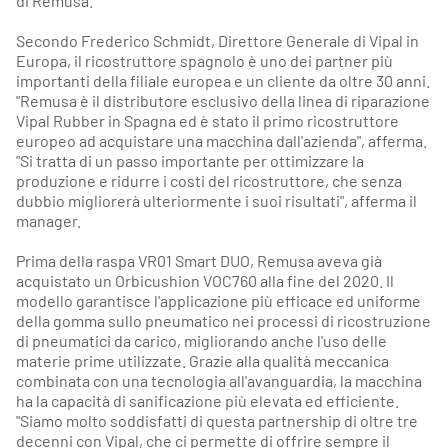
di Remusa.
Secondo Frederico Schmidt, Direttore Generale di Vipal in
Europa, il ricostruttore spagnolo è uno dei partner più
importanti della filiale europea e un cliente da oltre 30 anni.
"Remusa è il distributore esclusivo della linea di riparazione
Vipal Rubber in Spagna ed è stato il primo ricostruttore
europeo ad acquistare una macchina dall'azienda", afferma.
"Si tratta di un passo importante per ottimizzare la
produzione e ridurre i costi del ricostruttore, che senza
dubbio migliorerà ulteriormente i suoi risultati", afferma il
manager.
Prima della raspa VR01 Smart DUO, Remusa aveva già
acquistato un Orbicushion VOC760 alla fine del 2020. Il
modello garantisce l'applicazione più efficace ed uniforme
della gomma sullo pneumatico nei processi di ricostruzione
di pneumatici da carico, migliorando anche l'uso delle
materie prime utilizzate. Grazie alla qualità meccanica
combinata con una tecnologia all'avanguardia, la macchina
ha la capacità di sanificazione più elevata ed efficiente.
"Siamo molto soddisfatti di questa partnership di oltre tre
decenni con Vipal, che ci permette di offrire sempre il