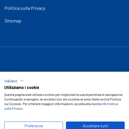
Politica sulla Privacy
Sitemap
italiano
Utilizziamo i cookie
Questa pagina web utilizza cookies per migliorare la sua esperienza di navigazione.
Continuando a navigare, lei accetta l’uso dei cookies ai sensi della nostra Politica
sui Cookies. Per ottenere maggiori informazioni, acceda alla nostra
Informativa
sulla Privacy
.
Copyright © 2026 Vipal Rubber
Preferenze
Accettare tutti