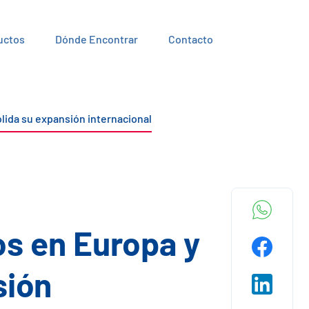
uctos
Dónde Encontrar
Contacto
lida su expansión internacional
os en Europa y
sión